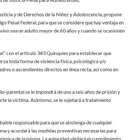
Justicia y de Derechos de la Niñez y Adolescencia, propone
igo Penal Federal, para que se considere que hay ventaja en
pasivo sea un adulto mayor de 60 años y cuando se ocasionen
tal” con el artículo 343 Quinquies para establecer que
erza toda forma de violencia física, psicológica y/o
dres o ascendientes directos en línea recta, así como en
lio-parental se le impondrá de uno a seis años de prisión y
te la víctima. Asimismo, se le sujetará a tratamiento
obable responsable para que se abstenga de cualquier
tima y acordará las medidas preventivas necesarias para
onómica de la misma. La autoridad vigilará el cumplimiento