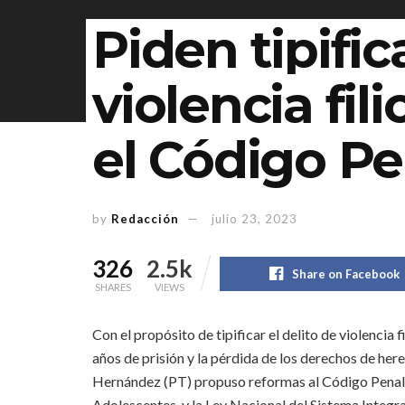
Piden tipific
violencia fil
el Código Pe
by
Redacción
julio 23, 2023
326
2.5k
Share on Facebook
SHARES
VIEWS
Con el propósito de tipificar el delito de violencia 
años de prisión y la pérdida de los derechos de he
Hernández (PT) propuso reformas al Código Penal F
Adolescentes, y la Ley Nacional del Sistema Integra