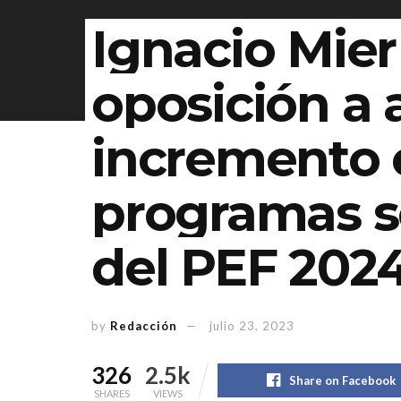
Ignacio Mier 
oposición a 
incremento 
programas s
del PEF 202
by
Redacción
julio 23, 2023
326
2.5k
Share on Facebook
SHARES
VIEWS