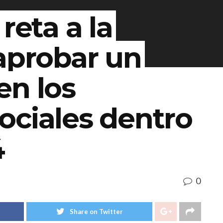
reta a la
aprobar un
en los
ociales dentro
4
0
Share on Twitter