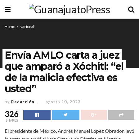
Home
Nacional
Envía AMLO carta a juez
que amparó a Xóchitl: “el
de la malicia efectiva es
usted”
by
Redacción
agosto 10, 2023
326
SHARES
El presidente de México, Andrés Manuel López Obrador, leyó
la carta que envió al juez Octavo de Distrito en Materia