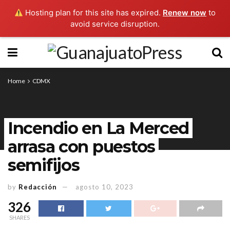
Hosting plan for this site has expired.
Renew now
to
avoid service disruption.
Home
CDMX
Incendio en La Merced
arrasa con puestos
semifijos
by
Redacción
agosto 10, 2023
326
SHARES