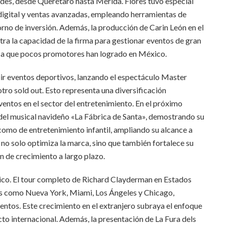
ades, desde Querétaro hasta Mérida. Flores tuvo especial
digital y ventas avanzadas, empleando herramientas de
orno de inversión. Además, la producción de Carin León en el
ra la capacidad de la firma para gestionar eventos de gran
rca que pocos promotores han logrado en México.
luir eventos deportivos, lanzando el espectáculo Master
tro sold out. Esto representa una diversificación
entos en el sector del entretenimiento. En el próximo
 del musical navideño «La Fábrica de Santa», demostrando su
omo de entretenimiento infantil, ampliando su alcance a
 no solo optimiza la marca, sino que también fortalece su
 de crecimiento a largo plazo.
ico. El tour completo de Richard Clayderman en Estados
s como Nueva York, Miami, Los Ángeles y Chicago,
entos. Este crecimiento en el extranjero subraya el enfoque
cto internacional. Además, la presentación de La Fura dels