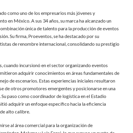
nado como uno de los empresarios más jóvenes y
iento en México. A sus 34 años, su marca ha alcanzado un
combinación única de talento para la producción de eventos
sión. Su firma, Proeventos, se ha destacado por su
tistas de renombre internacional, consolidando su prestigio
os, cuando incursionó en el sector organizando eventos
ermitieron adquirir conocimientos en áreas fundamentales de
ejo de escenarios. Estas experiencias iniciales resultaron
arse de otros promotores emergentes y posicionarse en una
a. Su paso como coordinador de logística en el Estadio
tió adquirir un enfoque específico hacia la eficiencia
de alto calibre.
unirse al área comercial para la organización de
ernández, Maluma y Luis Fonsi, lo que supuso un punto de