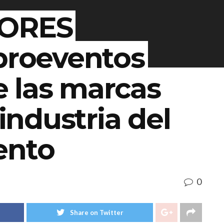
LORES
 proeventos
 las marcas
 industria del
ento
0
Share on Twitter