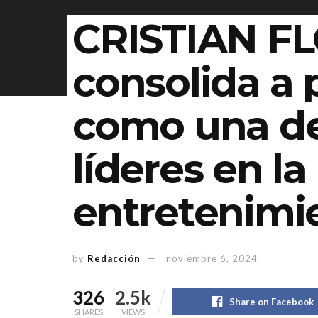
CRISTIAN F
consolida a
como una de
líderes en la
entretenimi
by
Redacción
noviembre 6, 2024
326
2.5k
Share on Facebook
SHARES
VIEWS