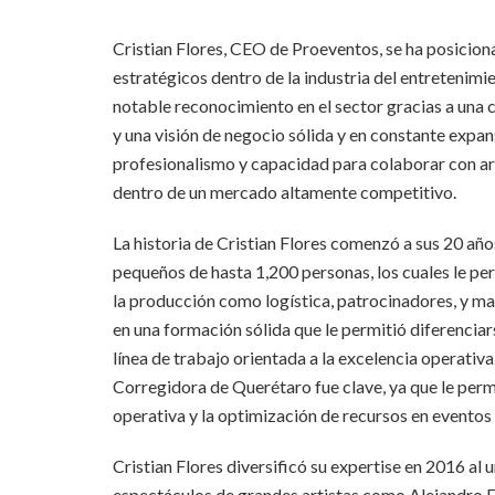
Cristian Flores, CEO de Proeventos, se ha posicio
estratégicos dentro de la industria del entretenim
notable reconocimiento en el sector gracias a una 
y una visión de negocio sólida y en constante expan
profesionalismo y capacidad para colaborar con ar
dentro de un mercado altamente competitivo.
La historia de Cristian Flores comenzó a sus 20 añ
pequeños de hasta 1,200 personas, los cuales le p
la producción como logística, patrocinadores, y man
en una formación sólida que le permitió diferenci
línea de trabajo orientada a la excelencia operativ
Corregidora de Querétaro fue clave, ya que le permi
operativa y la optimización de recursos en eventos 
Cristian Flores diversificó su expertise en 2016 al 
espectáculos de grandes artistas como Alejandro F