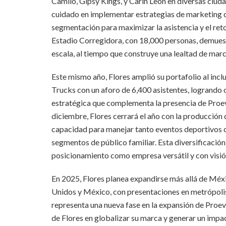
Camilo, Gipsy Kings, y Carin León en diversas ciud
cuidado en implementar estrategias de marketing 
segmentación para maximizar la asistencia y el ret
Estadio Corregidora, con 18,000 personas, demuest
escala, al tiempo que construye una lealtad de ma
Este mismo año, Flores amplió su portafolio al inc
Trucks con un aforo de 6,400 asistentes, logrando o
estratégica que complementa la presencia de Proev
diciembre, Flores cerrará el año con la producción
capacidad para manejar tanto eventos deportivos c
segmentos de público familiar. Esta diversificación
posicionamiento como empresa versátil y con visión
En 2025, Flores planea expandirse más allá de Méx
Unidos y México, con presentaciones en metrópoli
representa una nueva fase en la expansión de Proev
de Flores en globalizar su marca y generar un impa