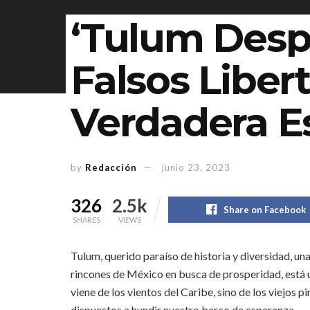
‘Tulum Despi
Falsos Liber
Verdadera E
by
Redacción
junio 23, 2023
326
2.5k
Share on Facebook
SHARES
VIEWS
Tulum, querido paraíso de historia y diversidad, un
rincones de México en busca de prosperidad, está un
viene de los vientos del Caribe, sino de los viejos p
dispuestos a hundir nuestro barco de esperanza.