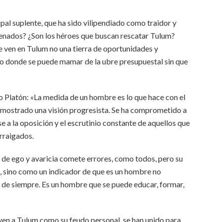
al suplente, que ha sido vilipendiado como traidor y
enados? ¿Son los héroes que buscan rescatar Tulum?
e ven en Tulum no una tierra de oportunidades y
rio donde se puede mamar de la ubre presupuestal sin que
o Platón: «La medida de un hombre es lo que hace con el
demostrado una visión progresista. Se ha comprometido a
 a la oposición y el escrutinio constante de aquellos que
rraigados.
de ego y avaricia comete errores, como todos, pero su
, sino como un indicador de que es un hombre no
s de siempre. Es un hombre que se puede educar, formar,
e ven a Tulum como su feudo personal, se han unido para