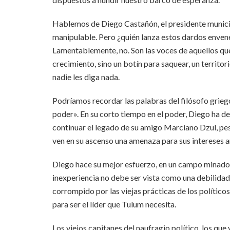
Hablemos de Diego Castañón, el presidente municip
manipulable. Pero ¿quién lanza estos dardos enven
Lamentablemente, no. Son las voces de aquellos qu
crecimiento, sino un botín para saquear, un territo
nadie les diga nada.
Podríamos recordar las palabras del filósofo grieg
poder». En su corto tiempo en el poder, Diego ha 
continuar el legado de su amigo Marciano Dzul, pese
ven en su ascenso una amenaza para sus intereses a
Diego hace su mejor esfuerzo, en un campo minado 
inexperiencia no debe ser vista como una debilidad
corrompido por las viejas prácticas de los político
para ser el líder que Tulum necesita.
Los viejos capitanes del naufragio político, los qu