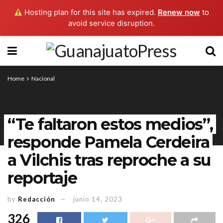
Hosting plan for this site has expired.
Renew now
to
avoid service disruption.
Home
Nacional
“Te faltaron estos medios”,
responde Pamela Cerdeira
a Vilchis tras reproche a su
reportaje
by
Redacción
junio 14, 2023
326