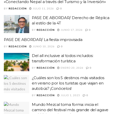
«Conectando Nepal a través del Turismo y la Inversión»
BY
REDACCIÓN
JULIO 11, 2026
0
PASE DE ABORDAR/ Derecho de Réplica
al estilo de la 4T
BY
REDACCIÓN
JUNIO 17, 2026
0
PASE DE ABORDAR/ La fiesta improvisada
BY
REDACCIÓN
JUNIO 10, 2026
0
Del all inclusive al todos incluidos:
transformación turística
BY
REDACCIÓN
ENERO 20, 2026
0
¿Cuáles son los 5 destinos más visitados
en verano por los turistas que viajan en
autobús? ¡Conócelos!
BY
REDACCIÓN
JULIO 1, 2025
0
Mundo Mezcal toma forma: inicia el
camino del festival más grande del agave