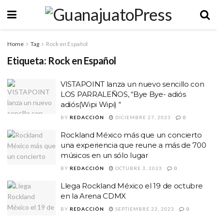
Home
Tag
Rock en Español
Etiqueta:
Rock en Español
VISTAPOINT lanza un nuevo sencillo con
LOS PARRALEÑOS, “Bye Bye- adiós
adiós(Wipi Wipi) “
BY
REDACCIÓN
DICIEMBRE 27, 2023
0
Rockland México más que un concierto
una experiencia que reune a más de 700
músicos en un sólo lugar
BY
REDACCIÓN
OCTUBRE 3, 2023
0
Llega Rockland México el 19 de octubre
en la Arena CDMX
BY
REDACCIÓN
SEPTIEMBRE 23, 2023
0