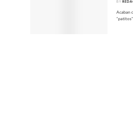
BY
REDA
Acaban c
“patitos”