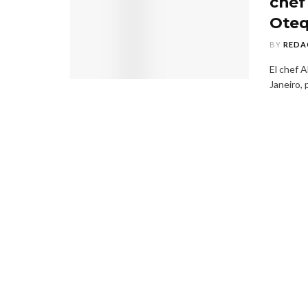
chef
Oteq
BY
REDA
El chef 
Janeiro, 