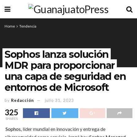
Home
Tendencia
Sophos lanza solución
MDR para proporcionar
una capa de seguridad en
entornos de Microsoft
by
Redacción
julio 31, 2023
325
SHARES
Sophos
, líder mundial en innovación y entrega de
ciberseguridad como servicio, lanzó hoy
Sophos Managed