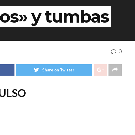
tos» y tumbas
0
Share on Twitter
ULSO