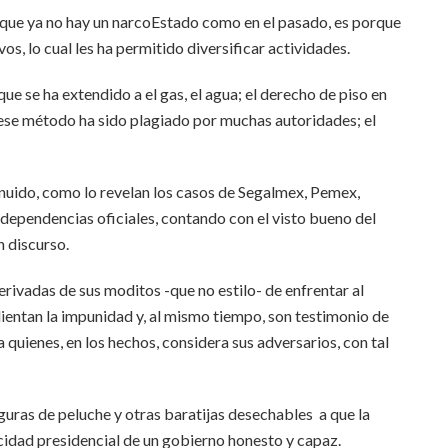
e que ya no hay un narcoEstado como en el pasado, es porque
s, lo cual les ha permitido diversificar actividades.
ue se ha extendido a el gas, el agua; el derecho de piso en
 ese método ha sido plagiado por muchas autoridades; el
inuido, como lo revelan los casos de Segalmex, Pemex,
e dependencias oficiales, contando con el visto bueno del
n discurso.
rivadas de sus moditos -que no estilo- de enfrentar al
ientan la impunidad y, al mismo tiempo, son testimonio de
 a quienes, en los hechos, considera sus adversarios, con tal
iguras de peluche y otras baratijas desechables a que la
cidad presidencial de un gobierno honesto y capaz.