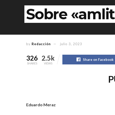
Sobre «amli
by
Redacción
julio 3, 2023
326
2.5k
Share on Facebook
SHARES
VIEWS
P
Eduardo Meraz