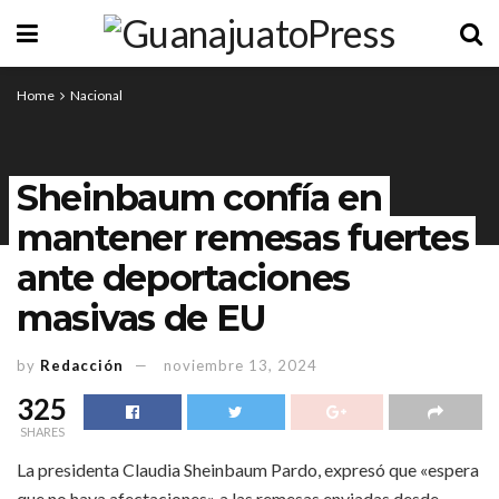
Home
Nacional
Sheinbaum confía en
mantener remesas fuertes
ante deportaciones
masivas de EU
by
Redacción
noviembre 13, 2024
325
SHARES
La presidenta Claudia Sheinbaum Pardo, expresó que «espera
que no haya afectaciones» a las remesas enviadas desde