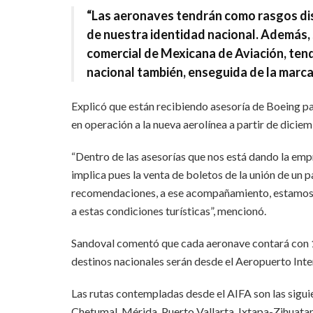
“Las aeronaves tendrán como rasgos dist
de nuestra identidad nacional. Además, s
comercial de Mexicana de Aviación, ten
nacional también, enseguida de la marca y
Explicó que están recibiendo asesoría de Boeing pa
en operación a la nueva aerolínea a partir de diciem
“Dentro de las asesorías que nos está dando la emp
implica pues la venta de boletos de la unión de un p
recomendaciones, a ese acompañamiento, estamos v
a estas condiciones turísticas”, mencionó.
Sandoval comentó que cada aeronave contará con 1 p
destinos nacionales serán desde el Aeropuerto Inte
Las rutas contempladas desde el AIFA son las sigu
Chetumal, Mérida, Puerto Vallarta, Ixtapa-Zihuatan