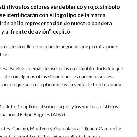
intivos los colores verde blanco y rojo, símbolo
e identificarán con el logotipo de la marca
drán ahí la representación de nuestra bandera
 al frente de avión”, explicó.
ra el desarrollo de un plan de negocios que permita poner
bre.
resa Boeing, además de asesorías en el ámbito turístico que
asaje con algunas otras situaciones, es que en base a esa
iendo que sea en septiembre ya la venta de boletos unido
iloto, 1 copiloto, 4 sobrecargos y los vuelos a distintos
rnacional Felipe Ángeles (AIFA).
ientes: Cancún, Monterrey, Guadalajara, Tijuana, Campeche,
ejo, Cozumel, Los Cabos, Hermosillo, Cd. Juárez,