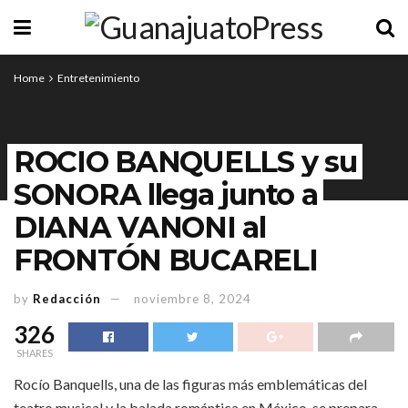
Home
Entretenimiento
ROCIO BANQUELLS y su
SONORA llega junto a
DIANA VANONI al
FRONTÓN BUCARELI
by
Redacción
noviembre 8, 2024
326
SHARES
Rocío Banquells, una de las figuras más emblemáticas del
teatro musical y la balada romántica en México, se prepara