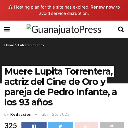
Hosting plan for this site has expired.
Renew now
to
avoid service disruption.
Home
Entretenimiento
Muere Lupita Torrentera,
actriz del Cine de Oro y
pareja de Pedro Infante, a
los 93 años
by
Redacción
abril 25, 2025
325