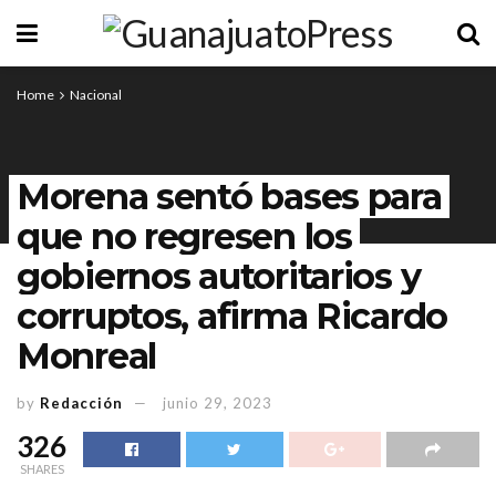
Home
Nacional
Morena sentó bases para
que no regresen los
gobiernos autoritarios y
corruptos, afirma Ricardo
Monreal
by
Redacción
junio 29, 2023
326
SHARES