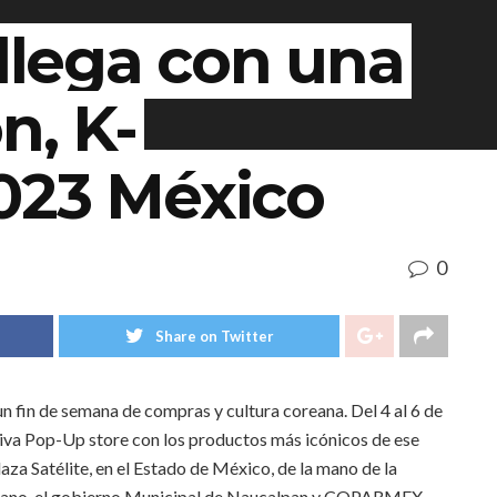
 llega con una
n, K-
023 México
0
Share on Twitter
n fin de semana de compras y cultura coreana. Del 4 al 6 de
va Pop-Up store con los productos más icónicos de ese
laza Satélite, en el Estado de México, de la mano de la
oreano, el gobierno Municipal de Naucalpan y COPARMEX