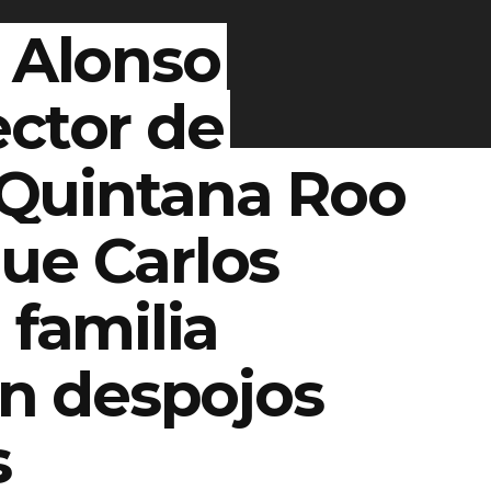
 Alonso
ector de
Quintana Roo
ue Carlos
 familia
en despojos
s