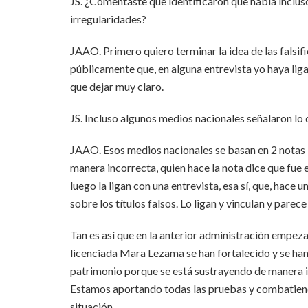
JS. ¿Comentaste que identificaron que había inclus
irregularidades?
JAAO. Primero quiero terminar la idea de las falsi
públicamente que, en alguna entrevista yo haya liga
que dejar muy claro.
JS. Incluso algunos medios nacionales señalaron lo
JAAO. Esos medios nacionales se basan en 2 notas lo
manera incorrecta, quien hace la nota dice que fue
luego la ligan con una entrevista, esa sí, que, hac
sobre los títulos falsos. Lo ligan y vinculan y parece
Tan es así que en la anterior administración empeza
licenciada Mara Lezama se han fortalecido y se h
patrimonio porque se está sustrayendo de manera il
Estamos aportando todas las pruebas y combatiendo
situación.