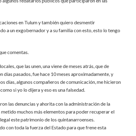
o algunos fedatarios públicos que participaron en las
ficaciones en Tulum y también quiero desmentir
do a un exgobernador y a su familia con esto, esto lo tengo
 que comentas.
cales, que las unen, una viene de meses atrás, que de
 en días pasados, fue hace 10 meses aproximadamente, y
e unos días, algunos compañeros de comunicación, me hicieron
 como si yo lo dijera y eso es una falsedad.
ron las denuncias y ahorita con la administración de la
an metido muchos más elementos para poder recuperar el
egal este patrimonio de los quintanarroenses.
 con toda la fuerza del Estado para que frene esta