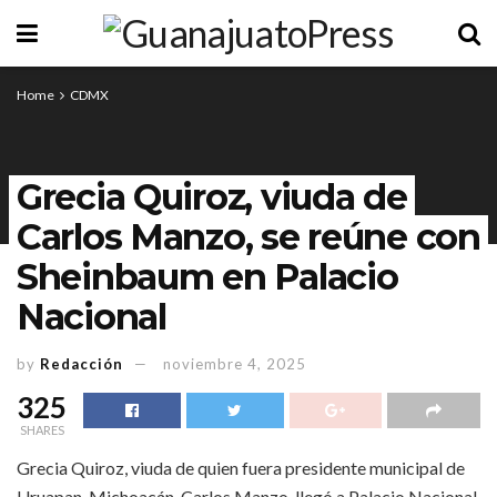
Home
CDMX
Grecia Quiroz, viuda de
Carlos Manzo, se reúne con
Sheinbaum en Palacio
Nacional
by
Redacción
noviembre 4, 2025
325
SHARES
Grecia Quiroz, viuda de quien fuera presidente municipal de
Uruapan, Michoacán, Carlos Manzo, llegó a Palacio Nacional