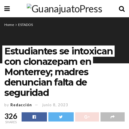
Home
ESTADOS
Estudiantes se intoxican
con clonazepam en
Monterrey; madres
denuncian falta de
seguridad
by
Redacción
junio 8, 2023
326
SHARES