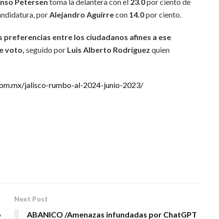
onso Petersen
toma la delantera con el
23.0
por ciento de
candidatura, por
Alejandro Aguirre
con
14.0
por ciento.
as preferencias entre los ciudadanos afines a ese
de voto
,
seguido por
Luis Alberto Rodríguez
quien
com.mx/jalisco-rumbo-al-2024-junio-2023/
Next Post
o
ABANICO /Amenazas infundadas por ChatGPT