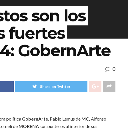
stos son los
s fuertes
4: GobernArte
0
Share on Twitter
ora política
GobernArte
, Pablo Lemus de
MC,
Alfonso
Lomelí de
MORENA
son punteros al interior de sus