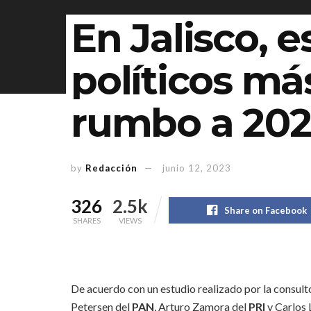
En Jalisco, e
políticos má
rumbo a 202
by
Redacción
junio 12, 2023
326
2.5k
Share on Facebook
SHARES
VIEWS
De acuerdo con un estudio realizado por la consult
Petersen del
PAN
, Arturo Zamora del
PRI
y Carlos 