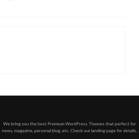
We bring you the best Premium WordPress Themes that perfect for
news, magazine, personal blog, etc. Check our landing page for details.