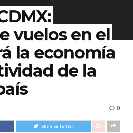
CDMX:
 vuelos en el
rá la economía
tividad de la
país
0
Share on Twitter