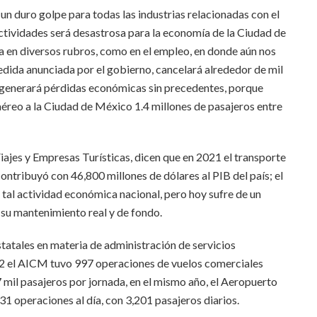
un duro golpe para todas las industrias relacionadas con el
ctividades será desastrosa para la economía de la Ciudad de
a en diversos rubros, como en el empleo, en donde aún nos
edida anunciada por el gobierno, cancelará alrededor de mil
e generará pérdidas económicas sin precedentes, porque
aéreo a la Ciudad de México 1.4 millones de pasajeros entre
ajes y Empresas Turísticas, dicen que en 2021 el transporte
ontribuyó con 46,800 millones de dólares al PIB del país; el
tal actividad económica nacional, pero hoy sufre de un
 su mantenimiento real y de fondo.
tatales en materia de administración de servicios
022 el AICM tuvo 997 operaciones de vuelos comerciales
7 mil pasajeros por jornada, en el mismo año, el Aeropuerto
1 operaciones al día, con 3,201 pasajeros diarios.