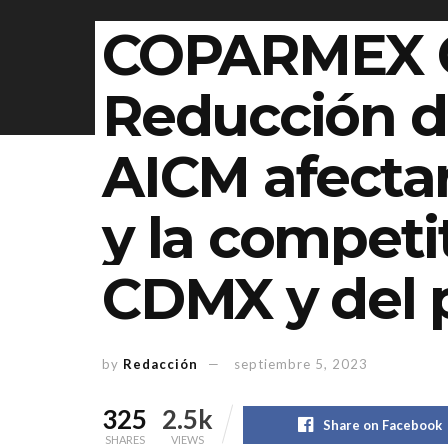
COPARMEX 
Reducción de
AICM afecta
y la competi
CDMX y del 
by
Redacción
septiembre 5, 2023
325
2.5k
Share on Facebook
SHARES
VIEWS