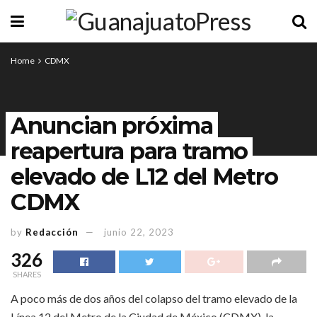
Home
CDMX
Anuncian próxima
reapertura para tramo
elevado de L12 del Metro
CDMX
by
Redacción
junio 22, 2023
326
SHARES
A poco más de dos años del colapso del tramo elevado de la
Línea 12 del Metro de la Ciudad de México (CDMX), la