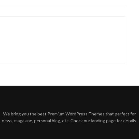
We bring you the best Premium WordPress Themes that perfect for
news, magazine, personal blog, etc. Check our landing page for details.