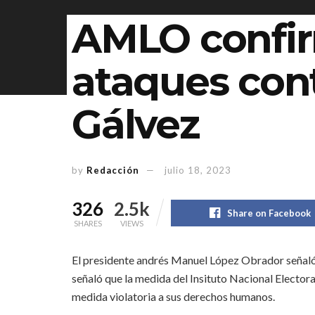
AMLO confir
ataques cont
Gálvez
by
Redacción
julio 18, 2023
326
2.5k
Share on Facebook
SHARES
VIEWS
El presidente andrés Manuel López Obrador señaló 
señaló que la medida del Insituto Nacional Electora
medida violatoria a sus derechos humanos.