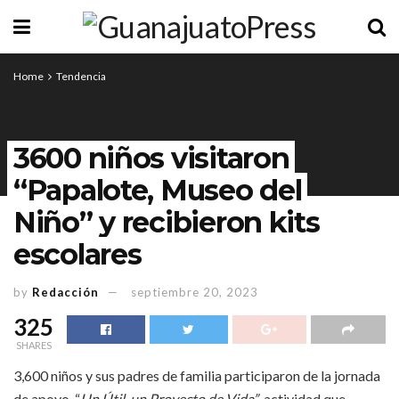
Home
Tendencia
3600 niños visitaron
“Papalote, Museo del
Niño” y recibieron kits
escolares
by
Redacción
septiembre 20, 2023
325
SHARES
3,600 niños y sus padres de familia participaron de la jornada
de apoyo, “
Un Útil, un Proyecto de Vida”
, actividad que