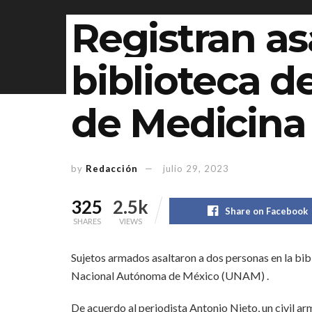
Registran as
biblioteca d
de Medicina
by
Redacción
julio 29, 2023
325
2.5k
Share on Facebook
SHARES
VIEWS
Sujetos armados asaltaron a dos personas en la bib
Nacional Autónoma de México (UNAM) .
De acuerdo al periodista Antonio Nieto, un civil arm