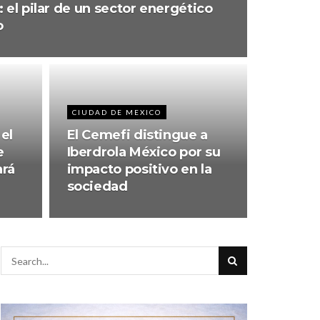
l: el pilar de un sector energético
o
CIUDAD DE MEXICO
el
El Cemefi distingue a
e
Iberdrola México por su
ará
impacto positivo en la
sociedad