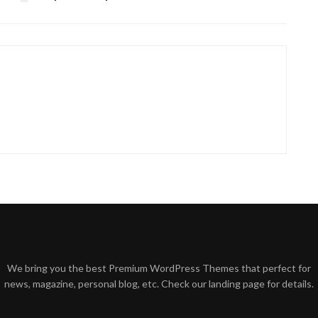
We bring you the best Premium WordPress Themes that perfect for
news, magazine, personal blog, etc. Check our landing page for details.