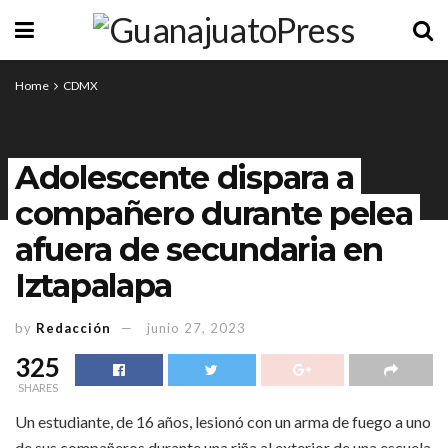
Home
CDMX
Adolescente dispara a
compañero durante pelea
afuera de secundaria en
Iztapalapa
by
Redacción
junio 27, 2023
325
SHARES
Un estudiante, de 16 años, lesionó con un arma de fuego a uno
de sus compañeros durante una riña al exterior de una escuela